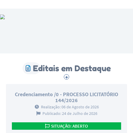
praticarem o futebol e acreditarem em seus sonhos.
Há 13 anos, ele também deixou sua marca ao
replantar a paneira da Praça do Padre Chico — um
gesto simples, mas carregado de significado, cuidado
e compromisso com nossa cidade. Batata é mais do
que um cidadão atuante: é inspiração. Um exemplo
vivo de que pequenas atitudes constroem grandes
histórias. Nossa gratidão e reconhecimento por tudo
que você representa para Campo do Meio!
Editais em Destaque
Credenciamento /0 - PROCESSO LICITATÓRIO
144/2026
Realização: 06 de Agosto de 2026
Publicado: 24 de Julho de 2026
SITUAÇÃO: ABERTO