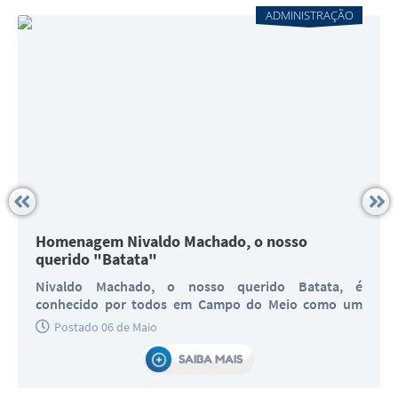
ADMINISTRAÇÃO
Homenagem Nivaldo Machado, o nosso
querido "Batata"
Nivaldo Machado, o nosso querido Batata, é
conhecido por todos em Campo do Meio como um
verdadeiro exemplo de dedicação, simplicidade e
Postado 06 de Maio
amor pela comunidade. Ao longo dos anos, Batata
sempre esteve presente, contribuindo ativamente
SAIBA MAIS
para o bem de todos. Seu trabalho com o esporte
marcou gerações, incentivando crianças e jovens a